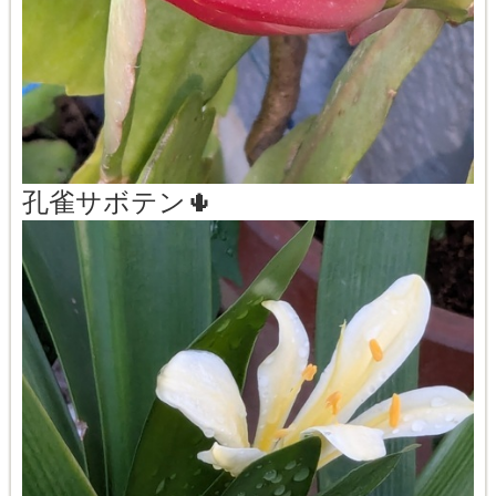
孔雀サボテン🌵