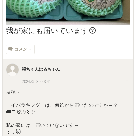
我が家にも届いています😚
コメント
福ちゃんはるちゃん
︙
2026/05/30 23:41
塩様～
「イバラキング」は、何処から届いたのですか～？
🚚🧾 📦️✨🍈✨
私の家には、届いていないです～
🍈…😿