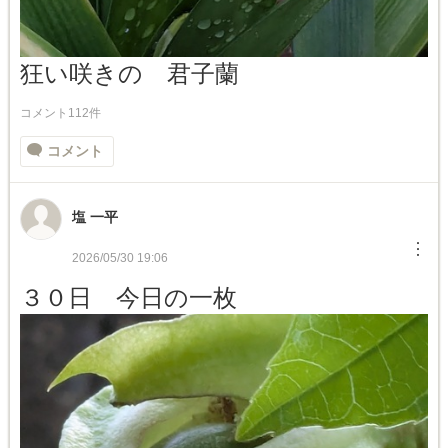
狂い咲きの 君子蘭
コメント112件
コメント
塩 一平
︙
2026/05/30 19:06
３０日 今日の一枚