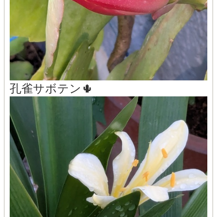
孔雀サボテン🌵