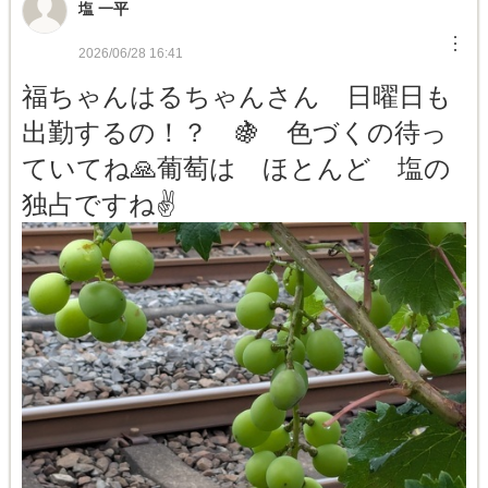
塩 一平
︙
2026/06/28 16:41
福ちゃんはるちゃんさん 日曜日も
出勤するの！？ 🍇 色づくの待っ
ていてね🙏葡萄は ほとんど 塩の
独占ですね✌️