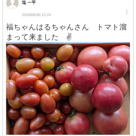
塩 一平
︙
2026/06/30 15:24
福ちゃんはるちゃんさん トマト溜
まって来ました ✌️