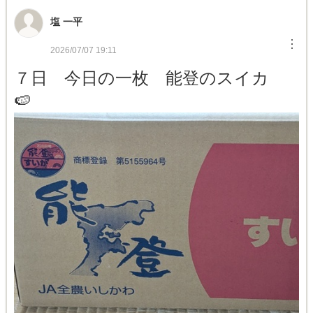
塩 一平
︙
2026/07/07 19:11
７日 今日の一枚 能登のスイカ
🍉