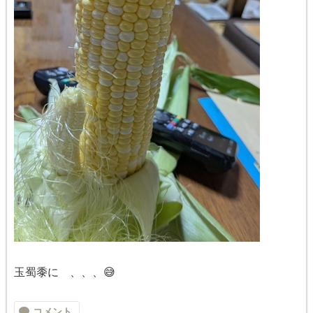
玉蜀黍に 、、、😅
コメント