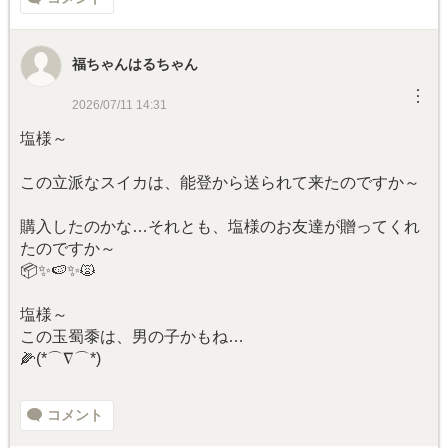
福ちゃんはるちゃん
︙
2026/07/11 14:31
塩様～
この立派なスイカは、能登から送られて来たのですか～
購入したのかな…それとも、塩様のお友達が贈ってくれ
たのですか～
📦️✨🍉✨🙀
塩様～
この玉蜀黍は、男の子かもね…
🌽(*⌒∇⌒*)
コメント