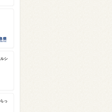
マルシ
らっ