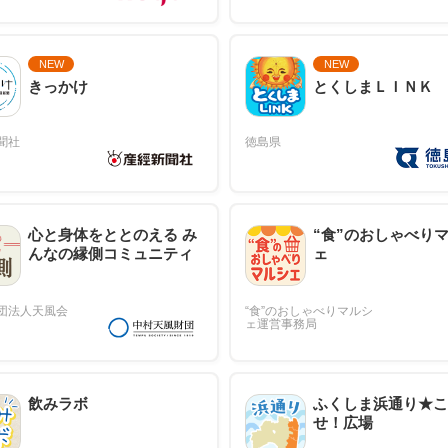
NEW
NEW
きっかけ
とくしまＬＩＮＫ
心と身体をととのえる み
“食”のおしゃべり
んなの縁側コミュニティ
ェ
飲みラボ
ふくしま浜通り★こ
せ！広場