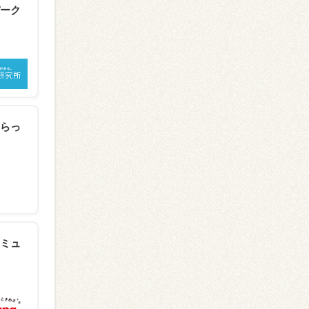
ーク
らっ
ミュ