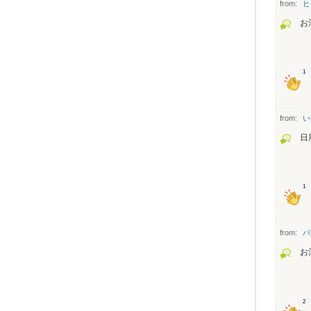
from:
ヒ
お
1
from:
い
日
1
from:
パ
お
2