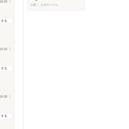
58:29
︙
公開
｜
公式サークル
トする
15:20
︙
トする
16:09
︙
トする