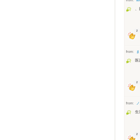
、
2
from:
ま
医
2
from:
ノ
生
2