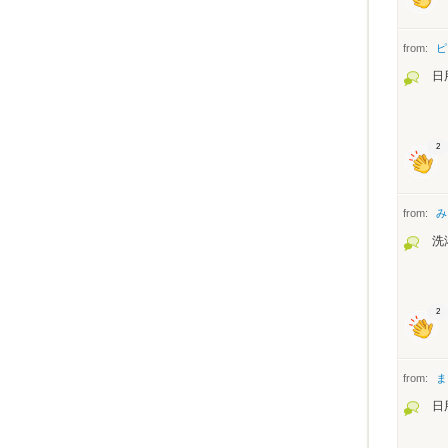
from:
ピ
日
2
from:
み
洗
2
from:
ま
日