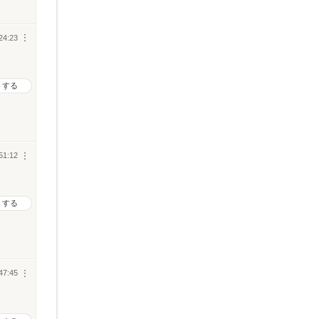
24:23
︙
トする
51:12
︙
トする
47:45
︙