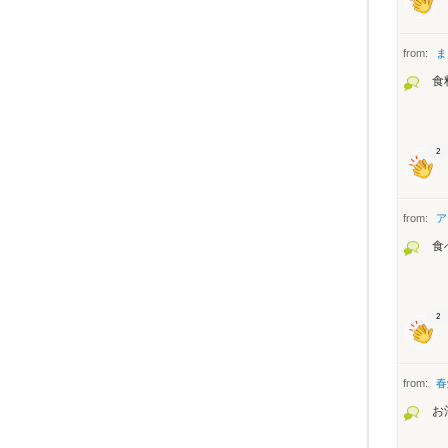
from:
ま
食
2
from:
ア
食
2
from:
春
お