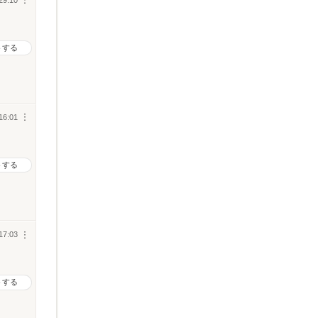
︙
トする
16:01
︙
トする
17:03
︙
トする