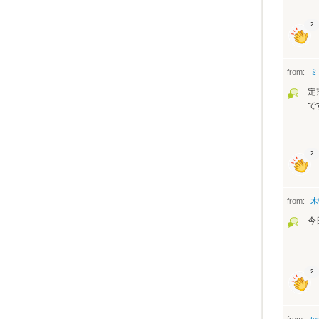
2
from:
ミ
定
で
2
from:
木
今
2
from:
te