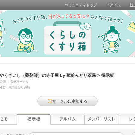
コミュニティトップ
ログイン
新
やくざいし（薬剤師）の寺子屋 by 蔵前みどり薬局
>
掲示板
公開
｜
公式サークル
運営：
蔵前みどり薬局
サークルに参加する