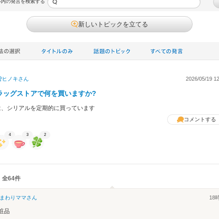
ル内の発言を検索する
新しいトピックを立てる
で
曽ヒノキ
さん
2026/05/19 12
ル
ラッグストアで何を買いますか?
クオン
は、シリアルを定期的に買っています
コメントする
4
3
2
 全64件
まわりママ
さん
18
粧品