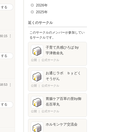
2026年
トする
2025年
近くのサークル
このサークルのメンバーが参加してい
30:15
︙
るサークルです。
子育て共感ひろば by
宇津救命丸
トする
公開
｜
公式サークル
お通じラボ ｂｙどく
そうがん
58:53
︙
公開
｜
公式サークル
胃腸ケア百草の里by御
岳百草丸
トする
公開
｜
公式サークル
ホルモンケア交流会