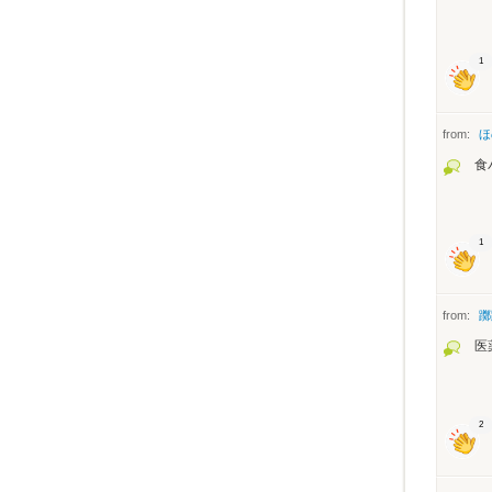
1
from:
ほ
食
1
from:
躑
医
2