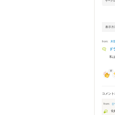
サーク
from:
木
ド
私
12
コメント:
from:
ひ
化