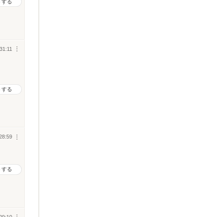
トする
31:11
︙
トする
28:59
︙
トする
29:10