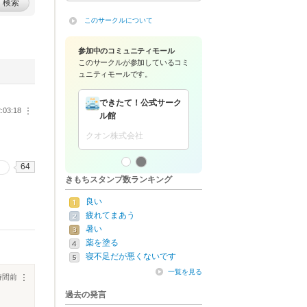
検索
このサークルについて
参加中のコミュニティモール
このサークルが参加している
コミ
ュニティモールです。
くらしのくすり箱
きたて！公式サーク
:03:18
︙
館
クオン株式会社
株式会社
64
きもちスタンプ数ランキング
良い
疲れてまあう
暑い
薬を塗る
寝不足だが悪くないです
一覧を見る
時間前
︙
過去の発言