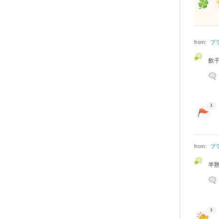
from:
ブ
飲
1
from:
ブ
半
1