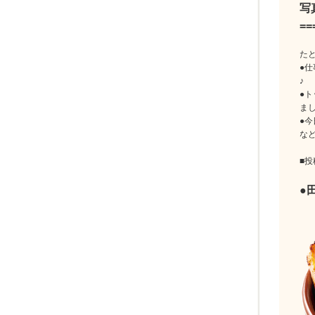
写
==
た
●
♪
●
ま
●
な
■
●