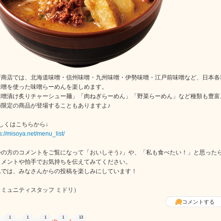
所商店では、北海道味噌・信州味噌・九州味噌・伊勢味噌・江戸前味噌など、日本各
味噌を使った味噌らーめんを楽しめます。
味噌漬け炙りチャーシュー麺」「肉ねぎらーめん」「野菜らーめん」など種類も豊富
節限定の商品が登場することもありますよ♪
しくはこちらから↓
s://misoya.net/menu_list/
かの方のコメントをご覧になって「おいしそう♪」や、「私も食べたい！」と思った
コメントや拍手でお気持ちを伝えてみてください。
れでは、みなさんからの投稿を楽しみにしています！
コミュニティスタッフ ミドリ）
コメントする
1
1
1
1
13