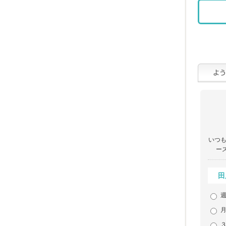
いつも
ー
田