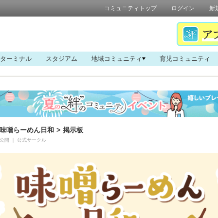
コミュニティトップ
ログイン
新
ターミナル
スタジアム
地域コミュニティ
育児コミュニティ
味噌らーめん日和
>
掲示板
公開
｜
公式サークル