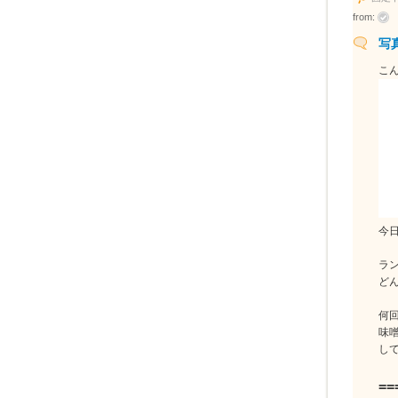
from:
写
こ
今
ラ
ど
何回
味
し
==