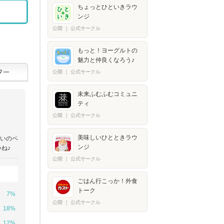
ちょっとひといきラウ
ンジ
公開
｜
公式サークル
もっと！ヨーグルトの
魅力と仲良くなろう♪
公開
｜
公式サークル
未来ふむふむコミュニ
ティ
公開
｜
公式サークル
美味しいひとときラウ
らいのペ
ンジ
ね♪
公開
｜
公式サークル
ごはん行こっか！外食
トーク
7%
公開
｜
公式サークル
18%
12%