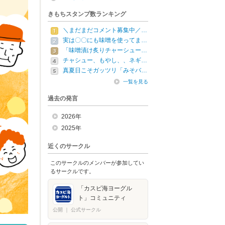
きもちスタンプ数ランキング
＼まだまだコメント募集中／…
実は〇〇にも味噌を使ってま…
「味噌漬け炙りチャーシュー…
チャシュー、もやし、、ネギ…
真夏日こそガッツリ「みそバ…
一覧を見る
過去の発言
2026年
2025年
近くのサークル
このサークルのメンバーが参加してい
るサークルです。
「カスピ海ヨーグル
ト」コミュニティ
公開
｜
公式サークル