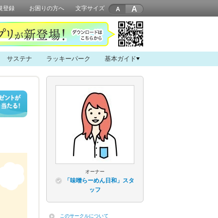
A
規登録
お困りの方へ
文字サイズ
サステナ
ラッキーパーク
基本ガイド
オーナー
「味噌らーめん日和」スタ
ッフ
このサークルについて