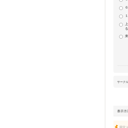
サーク
固定