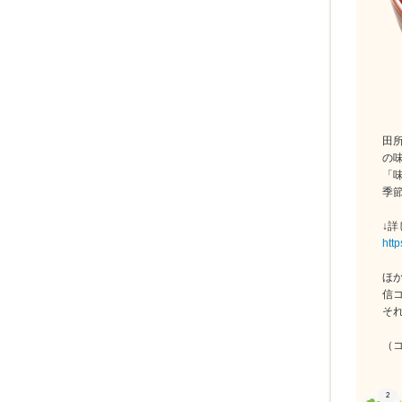
田
の
「
季
↓詳
http
ほ
信
そ
（
2