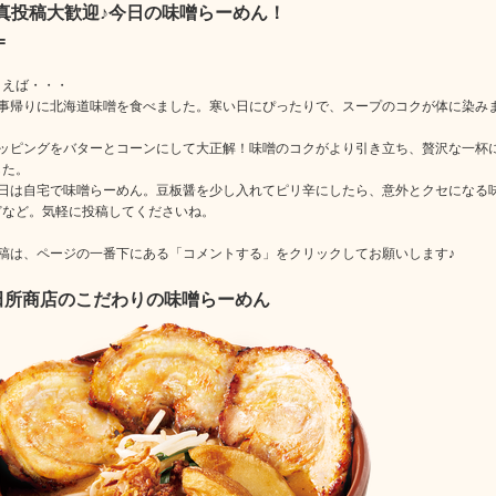
真投稿大歓迎♪今日の味噌らーめん！
=
とえば・・・
仕事帰りに北海道味噌を食べました。寒い日にぴったりで、スープのコクが体に染み
トッピングをバターとコーンにして大正解！味噌のコクがより引き立ち、贅沢な一杯
した。
今日は自宅で味噌らーめん。豆板醤を少し入れてピリ辛にしたら、意外とクセになる
どなど。気軽に投稿してくださいね。
投稿は、ページの一番下にある「コメントする」をクリックしてお願いします♪
田所商店のこだわりの味噌らーめん