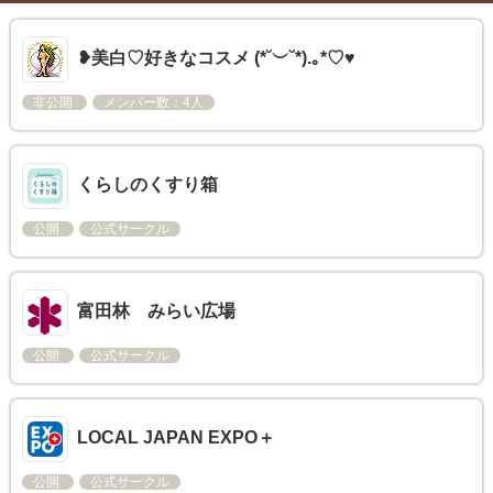
❥美白♡好きなコスメ (*˘︶˘*).｡*♡♥
非公開
メンバー数：4人
くらしのくすり箱
公開
公式サークル
富田林 みらい広場
公開
公式サークル
LOCAL JAPAN EXPO＋​
公開
公式サークル