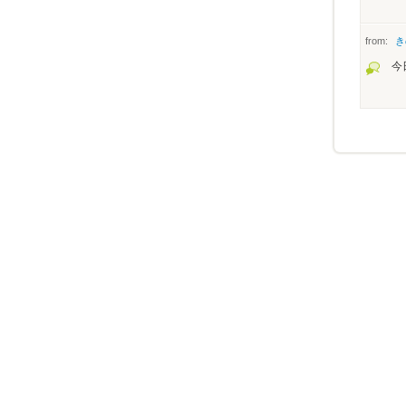
from:
き
今