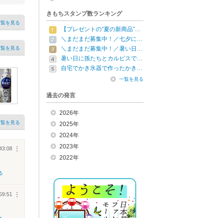
きもちスタンプ数ランキング
一覧を見る
【プレゼントの”夏の新商品”…
＼まだまだ募集中！／七夕に…
一覧を見る
＼まだまだ募集中！／暑い日…
暑い日に孫たちとカルピスで…
自宅でかき氷器で作ったかき…
一覧を見る
過去の発言
2026年
一覧を見る
2025年
2024年
2023年
43:08
︙
2022年
る
59:51
︙