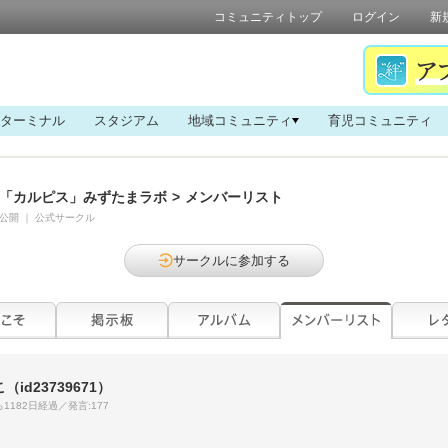
コミュニティトップ
ログイン
新
ターミナル
スタジアム
地域コミュニティ
育児コミュニティ
「カルピス」みずたまラボ
>
メンバーリスト
公開
｜
公式サークル
サークルに参加する
こ
（id23739671）
1182日経過／発言:177