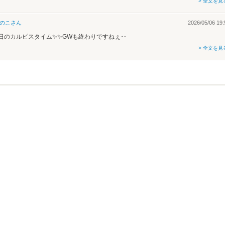
> 全文を見
のこ
さん
2026/05/06 19:
日のカルピスタイム✨✨GWも終わりですねぇ‥
> 全文を見