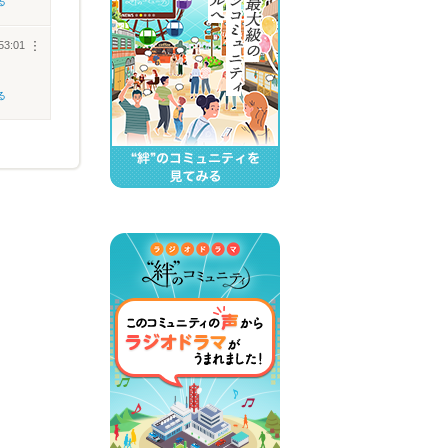
る
53:01
︙
る