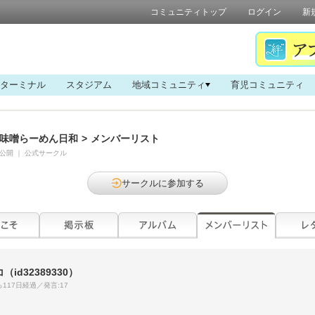
コミュニティトップ
ログイン
新
ターミナル
スタジアム
地域コミュニティ
育児コミュニティ
味噌らーめん日和
>
メンバーリスト
公開
｜
公式サークル
サークルに参加する
コ
（id32389330）
117日経過／発言:17