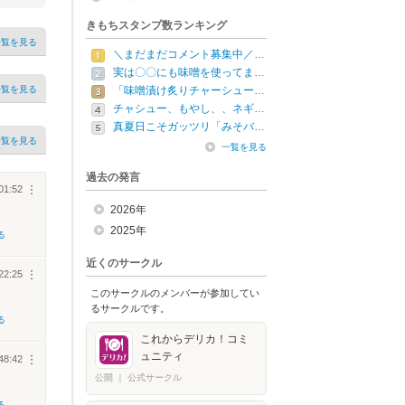
きもちスタンプ数ランキング
一覧を見る
＼まだまだコメント募集中／…
実は〇〇にも味噌を使ってま…
一覧を見る
「味噌漬け炙りチャーシュー…
チャシュー、もやし、、ネギ…
真夏日こそガッツリ「みそバ…
一覧を見る
一覧を見る
過去の発言
01:52
︙
2026年
2025年
る
近くのサークル
22:25
︙
このサークルのメンバーが参加してい
るサークルです。
る
これからデリカ！コミ
ュニティ
48:42
︙
公開
｜
公式サークル
る