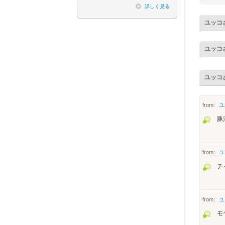
詳しく見る
ユッコ
ユッコ
ユッコ
from:
ユ
豚
from:
ユ
チ
from:
ユ
モ