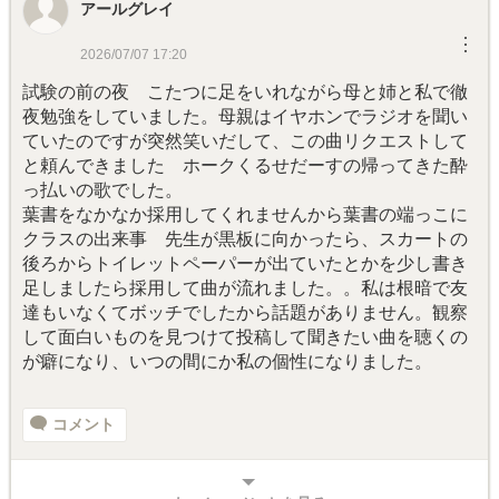
アールグレイ
︙
2026/07/07 17:20
試験の前の夜 こたつに足をいれながら母と姉と私で徹
夜勉強をしていました。母親はイヤホンでラジオを聞い
ていたのですが突然笑いだして、この曲リクエストして
と頼んできました ホークくるせだーすの帰ってきた酔
っ払いの歌でした。
葉書をなかなか採用してくれませんから葉書の端っこに
クラスの出来事 先生が黒板に向かったら、スカートの
後ろからトイレットペーパーが出ていたとかを少し書き
足しましたら採用して曲が流れました。。私は根暗で友
達もいなくてボッチでしたから話題がありません。観察
して面白いものを見つけて投稿して聞きたい曲を聴くの
が癖になり、いつの間にか私の個性になりました。
コメント