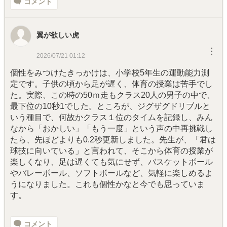
コメント
翼が欲しい虎
︙
2026/07/21 01:12
個性をみつけたきっかけは、小学校5年生の運動能力測
定です。子供の頃から足が遅く、体育の授業は苦手でし
た。実際、この時の50ｍ走もクラス20人の男子の中で、
最下位の10秒1でした。ところが、ジグザグドリブルと
いう種目で、何故かクラス１位のタイムを記録し、みん
なから「おかしい」「もう一度」という声の中再挑戦し
たら、先ほどよりも0.2秒更新しました。先生が、「君は
球技に向いている」と言われて、そこから体育の授業が
楽しくなり、足は遅くても気にせず、バスケットボール
やバレーボール、ソフトボールなど、気軽に楽しめるよ
うになりました。これも個性かなと今でも思っていま
す。
コメント