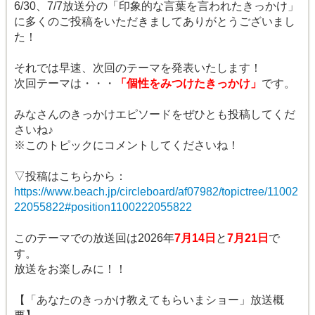
6/30、7/7放送分の「印象的な言葉を言われたきっかけ」
に多くのご投稿をいただきましてありがとうございまし
た！
それでは早速、次回のテーマを発表いたします！
次回テーマは・・・
「個性をみつけたきっかけ」
です。
みなさんのきっかけエピソードをぜひとも投稿してくだ
さいね♪
※このトピックにコメントしてくださいね！
▽投稿はこちらから：
https://www.beach.jp/circleboard/af07982/topictree/11002
22055822#position1100222055822
このテーマでの放送回は2026年
7
月
14
日
と
7月21日
で
す。
放送をお楽しみに！！
【「あなたのきっかけ教えてもらいまショー」放送概