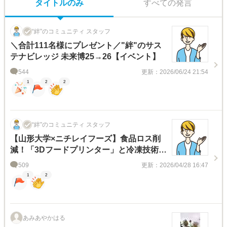
タイトルのみ
すべての発言
“絆”のコミュニティ スタッフ
＼合計111名様にプレゼント／"絆"のサス
テナビレッジ 未来博25→26【イベント】
544
更新：2026/06/24 21:54
1
2
2
“絆”のコミュニティ スタッフ
【山形大学×ニチレイフーズ】食品ロス削
減！「3Dフードプリンター」と冷凍技術が
つくる未来の「食」とは！？
509
更新：2026/04/28 16:47
1
2
あみあやかはる