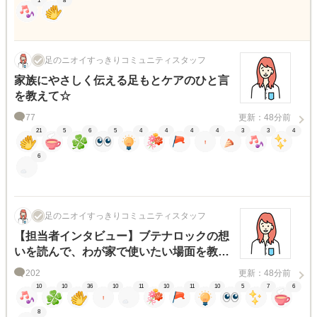
1
8
足のニオイすっきりコミュニティスタッフ
家族にやさしく伝える足もとケアのひと言
を教えて☆
77
更新：48分前
21
5
6
5
4
4
4
4
3
3
4
6
足のニオイすっきりコミュニティスタッフ
【担当者インタビュー】ブテナロックの想
いを読んで、わが家で使いたい場面を教え
て☆
202
更新：48分前
10
10
36
10
11
10
11
10
5
7
6
8