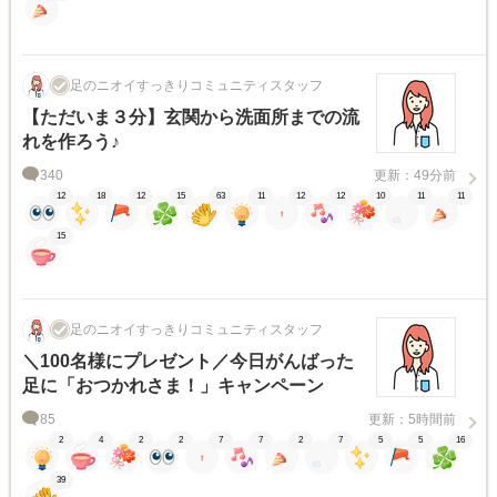
足のニオイすっきりコミュニティスタッフ
【ただいま３分】玄関から洗面所までの流
れを作ろう♪
340
更新：49分前
12
18
12
15
63
11
12
12
10
11
11
15
足のニオイすっきりコミュニティスタッフ
＼100名様にプレゼント／今日がんばった
足に「おつかれさま！」キャンペーン
85
更新：5時間前
2
4
2
2
7
7
2
7
5
5
16
39