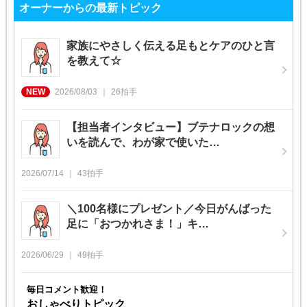
オーナーからの最新トピック
家族にやさしく伝える足もとケアのひと言
を教えて☆
2026/08/03
26
拍手
【担当者インタビュー】ブテナロックの想
いを読んで、わが家で使いた…
2026/07/14
43
拍手
＼100名様にプレゼント／今日がんばった
足に「おつかれさま！」キ…
2026/06/29
49
拍手
毎日コメント歓迎！
おしゃべりトピック