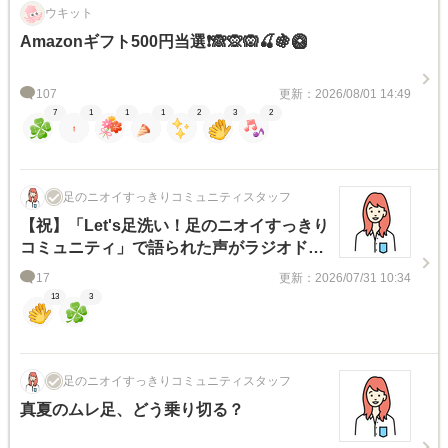
ウキット
Amazonギフト500円当選❗🙈🙊🙉🍒🍇🥝
107
更新：2026/08/01 14:49
7
1
1
1
2
3
2
足のニオイすっきりコミュニティスタッフ
【祝】「Let's足洗い！足のニオイすっきり
コミュニティ」で語られた声がラジオドラ
マになりました！
17
更新：2026/07/31 10:34
13
3
足のニオイすっきりコミュニティスタッフ
真夏のムレ足、どう乗り切る？