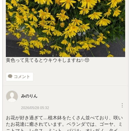
黄色って見てるとウキウキしますね✨😚
コメント
みのりん
︙
2026/05/28 05:32
お花が好き過ぎて…植木鉢をたくさん並べており、咲い
たお花達に癒されています。ベランダでは、ゴーヤ、ミ
ニトマト、レタス、ミント、バジル、オレガノ、タイ