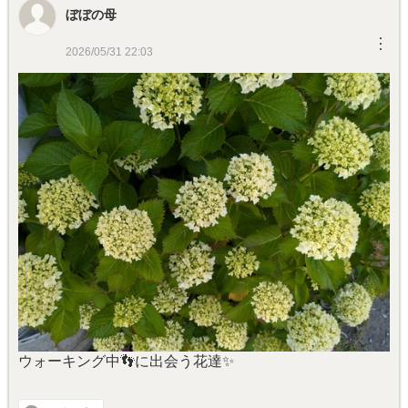
ぼぼの母
︙
2026/05/31 22:03
ウォーキング中👣に出会う花達✨