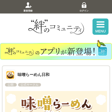
新規登録
ログイン
味噌らーめん日和
公開
公式サークル