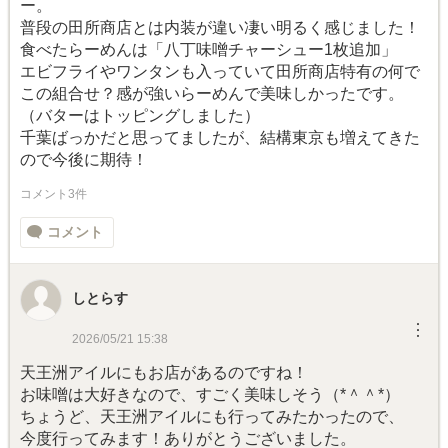
ー。
普段の田所商店とは内装が違い凄い明るく感じました！
食べたらーめんは「八丁味噌チャーシュー1枚追加」
エビフライやワンタンも入っていて田所商店特有の何で
この組合せ？感が強いらーめんで美味しかったです。
（バターはトッピングしました）
千葉ばっかだと思ってましたが、結構東京も増えてきた
ので今後に期待！
コメント3件
コメント
しとらす
︙
2026/05/21 15:38
天王洲アイルにもお店があるのですね！
お味噌は大好きなので、すごく美味しそう（*＾＾*）
ちょうど、天王洲アイルにも行ってみたかったので、
今度行ってみます！ありがとうございました。