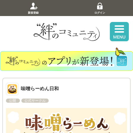
新規登録
ログイン
味噌らーめん日和
公開
公式サークル