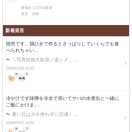
参加から725日経過
発言：19件
新着発言
焼売です。鶏ひきで作るとさっぱりしていくらでも食
べられちゃい…
＼写真投稿大歓迎／楽シメ、…
2026/07/03 13:53
18
6
冷や汁です味噌を冷水で溶いてサバの水煮缶と一緒に
ご飯にかけま…
暑い日は火を使わずに完成！…
2026/07/03 13:50
18
2