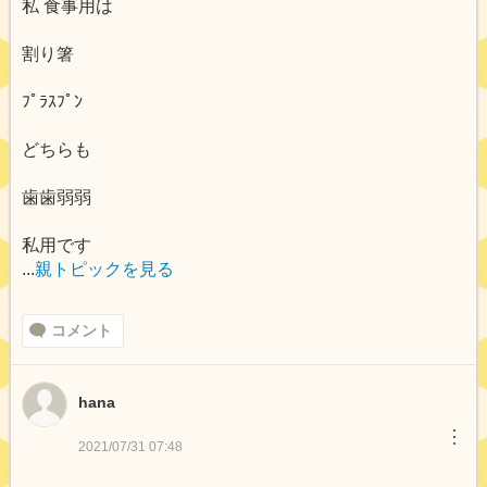
私 食事用は
割り箸
ﾌﾟﾗｽﾌﾟﾝ
どちらも
歯歯弱弱
私用です
...
親トピックを見る
コメント
hana
︙
2021/07/31 07:48