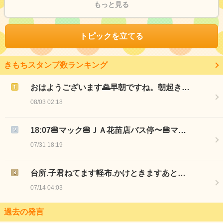
もっと見る
トピックを立てる
きもちスタンプ数ランキング
おはようございます🌄早朝ですね。朝起き…
08/03 02:18
18:07🍔マック🍔ＪＡ花苗店バス停〜🍔マ…
07/31 18:19
台所.子君ねてます軽布.かけときますあと…
07/14 04:03
過去の発言