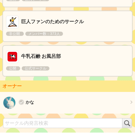
巨人ファンのためのサークル
非公開
メンバー数：373人
牛乳石鹸 お風呂部
公開
公式サークル
オーナー
かな
検
索