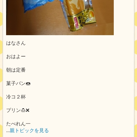
はなさん
おはよー
朝は定番
菓子パン🍩
冷コ２杯
プリン🍮❌
たべれん一
...
親トピックを見る