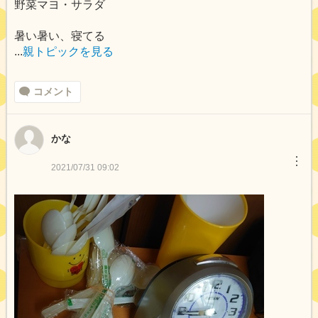
野菜マヨ・サラダ
暑い暑い、寝てる
...
親トピックを見る
コメント
かな
︙
2021/07/31 09:02