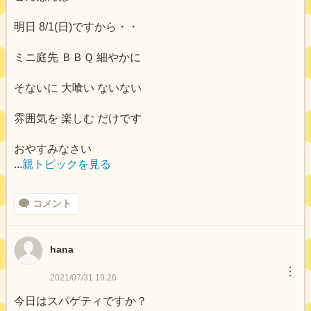
明日 8/1(日)ですから・・
ミニ庭先 ＢＢＱ 細やかに
そないに 大喰い ないない
雰囲気を 楽しむ だけです
おやすみなさい
...
親トピックを見る
コメント
hana
︙
2021/07/31 19:26
今日はスパゲティですか？