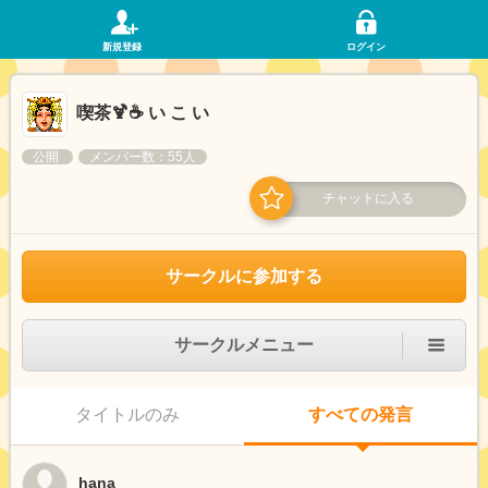
新規登録
ログイン
喫茶🍹☕ い こ い
公開
メンバー数：55人
チャットに入る
サークルに参加する
サークルメニュー
タイトルのみ
すべての発言
hana