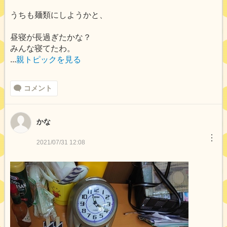
うちも麺類にしようかと、
昼寝が長過ぎたかな？
みんな寝てたわ。
...
親トピックを見る
コメント
かな
︙
2021/07/31 12:08