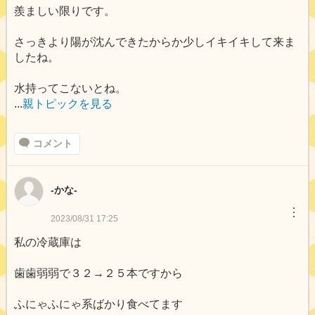
羨ましい限りです。
さっきより陽が沈んできたからか少しイキイキして来ま
したね。
水持ってこないとね。
...
親トピックを見る
コメント
-かな-
︙
2023/08/31 17:25
私の冷蔵庫は
歯歯弱弱で３２→２５本ですから
ふにゃふにゃ系ばかり食べてます