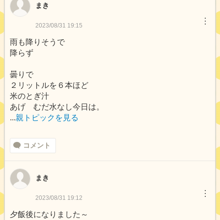
まき
︙
2023/08/31 19:15
雨も降りそうで
降らず
曇りで
２リットルを６本ほど
米のとぎ汁
あげ むだ水なし今日は。
...
親トピックを見る
コメント
まき
︙
2023/08/31 19:12
夕飯後になりました～