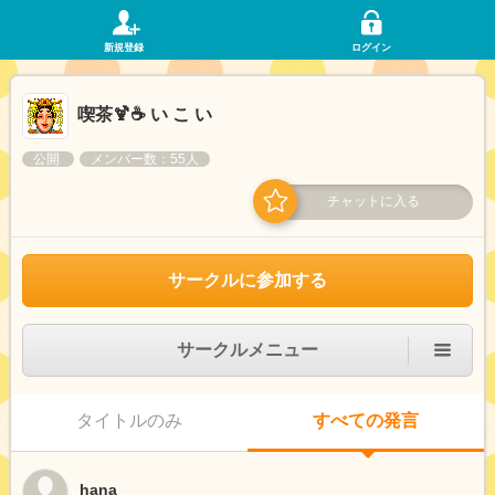
新規登録
ログイン
喫茶🍹☕ い こ い
公開
メンバー数：55人
チャットに入る
サークルに参加する
サークルメニュー
タイトルのみ
すべての発言
hana