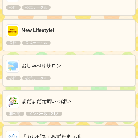
公開
公式サークル
New Lifestyle!
公開
公式サークル
おしゃべりサロン
公開
公式サークル
まだまだ元気いっぱい
非公開
メンバー数：21人
「カルピス」みずたまラボ