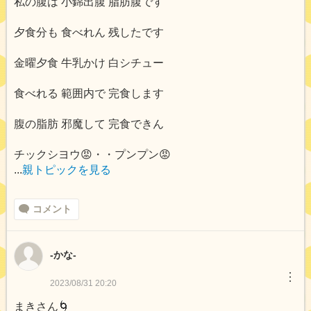
私の腹は 小錦出腹 脂肪腹です
夕食分も 食べれん 残したです
金曜夕食 牛乳かけ 白シチュー
食べれる 範囲内で 完食します
腹の脂肪 邪魔して 完食できん
チックシヨウ😡・・プンプン😡
...
親トピックを見る
コメント
-かな-
︙
2023/08/31 20:20
まきさん🌀