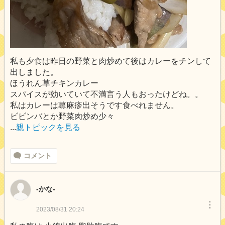
私も夕食は昨日の野菜と肉炒めて後はカレーをチンして
出しました。
ほうれん草チキンカレー
スパイスが効いていて不満言う人もおったけどね。。
私はカレーは蕁麻疹出そうです食べれません。
ビビンバとか野菜肉炒め少々
...
親トピックを見る
コメント
-かな-
︙
2023/08/31 20:24