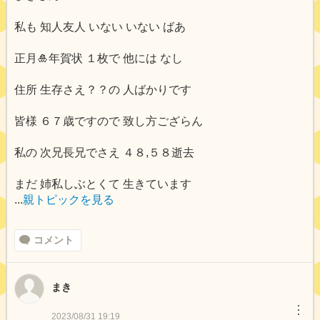
私も 知人友人 いない いない ばあ
正月🎍年賀状 １枚で 他には なし
住所 生存さえ？？の 人ばかりです
皆様 ６７歳ですので 致し方ござらん
私の 次兄長兄でさえ ４８,５８逝去
まだ 姉私しぶとくて 生きています
...
親トピックを見る
コメント
まき
︙
2023/08/31 19:19