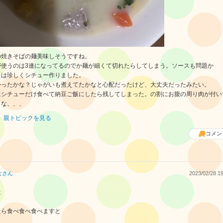
の焼きそばの麺美味しそうですね。
が使うのは3連になってるのでか麺が細くて切れたらしてしまう。ソースも問題か
日は珍しくシチュー作りました。
かったかな？じゃがいも煮えてたかなと心配だったけど、大丈夫だったみたい。
はシチューだけ食べて納豆ご飯にしたら残してしまった。の割にお腹の周り肉が付い
うな、、、
親トピックを見る
コメン
な
さん
2023/02/28 19
は
たら食べ食べ食べますと