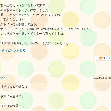
の前卓上のカレンダーもらって来て
年の書き込みできるようになりました。
年通してどう変わるか知りたかったのですよね。
して変わらないけど。。
故かトイレの回数書いてある。
ロナになってからかその前にからか回数多すぎで、心配になりました。
ないより出た方が良いとドクターも言ってますね。
近は腹式呼吸訓練しているので、また変わるかな？と
親トピックを見る
コメン
な
さん
2023/02/28 23
甘芋🍠多数回購入は
加熱簡単🔥通り早い
🍠だけ炊飯器して