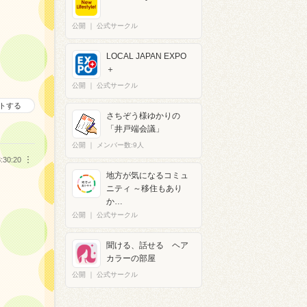
公開
｜
公式サークル
LOCAL JAPAN EXPO
＋​
公開
｜
公式サークル
トする
さちぞう様ゆかりの
「井戸端会議」
公開
｜
メンバー数:9人
:30:20
︙
地方が気になるコミュ
ニティ ～移住もあり
か…
公開
｜
公式サークル
聞ける、話せる ヘア
カラーの部屋
公開
｜
公式サークル