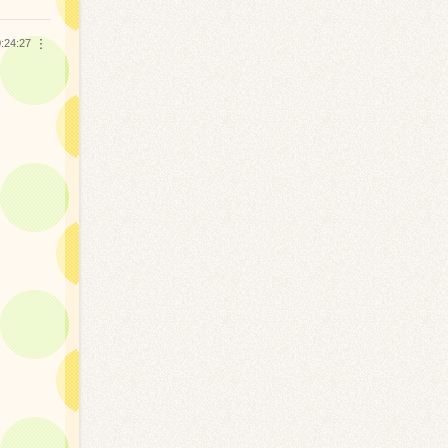
:24:27
︙