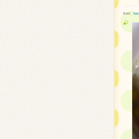
from:
han