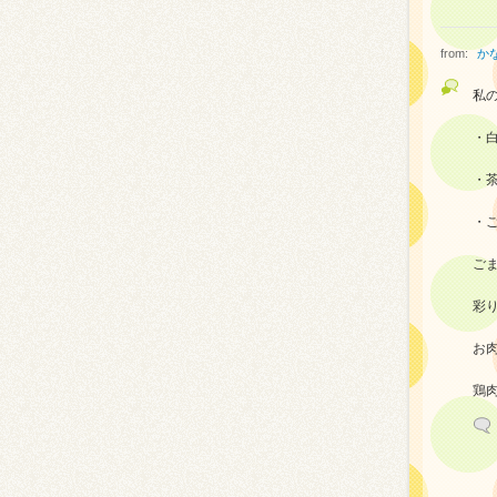
from:
か
私の
・
・
・
ご
彩
お
鶏