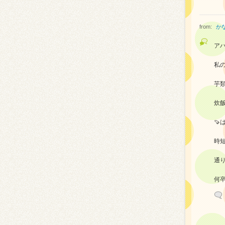
from:
か
ア
私
芋
炊飯
🍠
時短
通
何