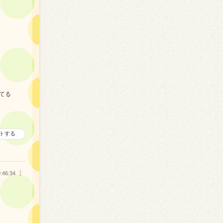
てる
トする
:46:34
︙