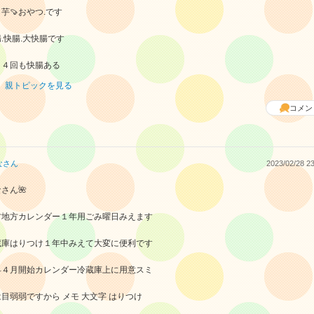
芋🍠おやつ.です
.快腸.大快腸です
日４回も快腸ある
親トピックを見る
コメン
な
さん
2023/02/28 23
さん🌺
方地方カレンダー１年用ごみ曜日みえます
蔵庫はりつけ１年中みえて大変に便利です
早４月開始カレンダー冷蔵庫上に用意スミ
目弱弱ですから メモ 大文字 はりつけ