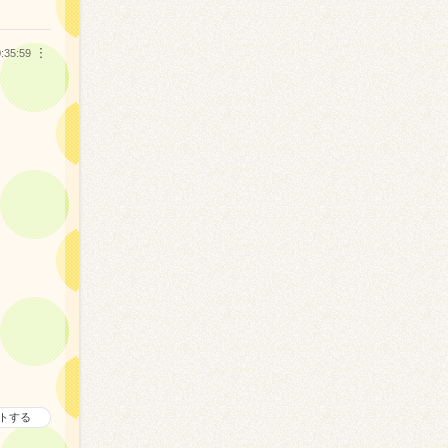
:35:59
︙
トする