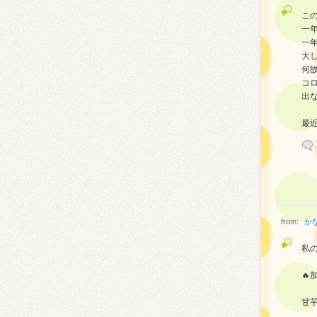
こ
一
一
大
何
コ
出
最
from:
か
私の
🔥
甘芋