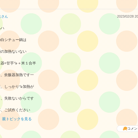
な
さん
2023/02/28 20
ハハ
の白シチュー鍋は
類の加熱ないない
器=甘芋🍠＋米１合半
は、炊飯器加熱です一
、しっかり🍠加熱が
り、失敗ないからです
卒、ご試作ください
親トピックを見る
コメン