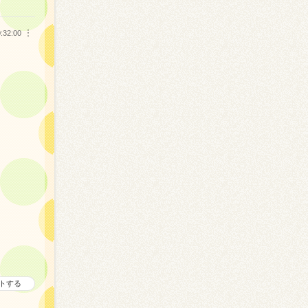
:32:00
︙
トする