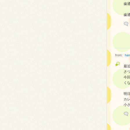
歯通
歯通
from:
han
最
さ
今
く
明
カ
小