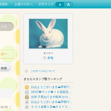
A
規登録
お困りの方へ
文字サイズ
に入る
オーナー
レター
かな
検索
このサークルについて
きもちスタンプ数ランキング
おはようございます🌄早朝で…
18:07🍔マック🍔ＪＡ花苗店…
台所.子君ねてます軽布.かけ…
おはようございます🌄早朝で…
０:０１金曜１日☁️🌞３７'２…
:52:25
︙