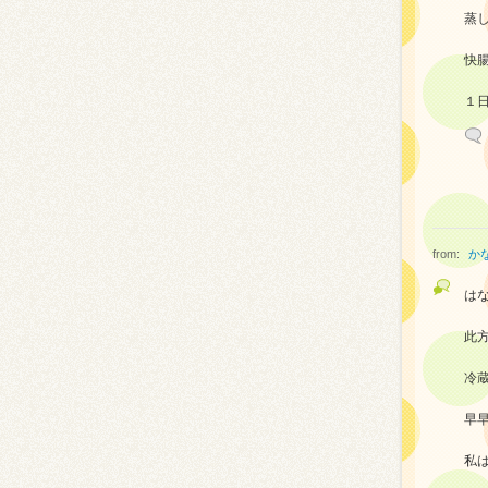
蒸し
快腸
１
from:
か
はな
此
冷
早
私は