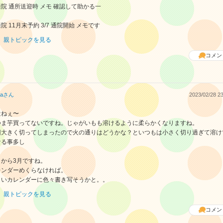
院 通所送迎時 メモ 確認して助かる一
院 11月末予約 3/7 通院開始 メモです
親トピックを見る
コメン
a
さん
2023/02/28 23
近ねぇ〜
つま芋買ってないですね。じゃがいもも溶けるように柔らかくなりますね。
回大きく切ってしまったので火の通りはどうかな？といつもは小さく切り過ぎて溶け
なる事多し
日から3月ですね。
レンダーめくらなければ。
さいカレンダーに色々書き写そうかと。。
親トピックを見る
コメン