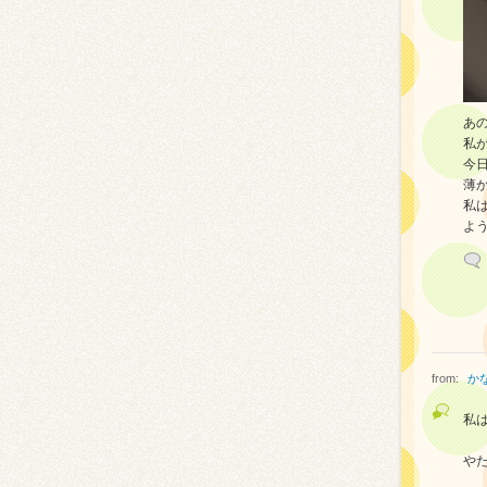
あ
私
今
薄
私
よ
from:
か
私
や