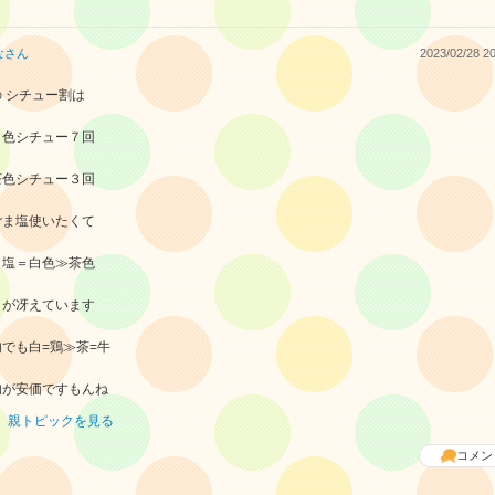
な
さん
2023/02/28 20
 シチュー割は
白色シチュー７回
茶色シチュー３回
ごま塩使いたくて
ま塩＝白色≫茶色
りが冴えています
肉でも白=鶏≫茶=牛
肉が安価ですもんね
親トピックを見る
コメン