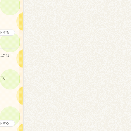
トする
:17:41
︙
てな
トする