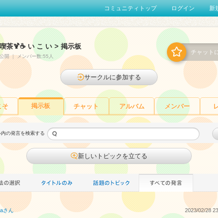
コミュニティトップ
ログイン
新
喫茶🍹☕ い こ い
>
掲示板
チャット
公開
｜
メンバー数:55人
サークルに参加する
掲示板
こそ
チャット
アルバム
メンバー
ル内の発言を検索する
新しいトピックを立てる
a
さん
2023/02/28 23