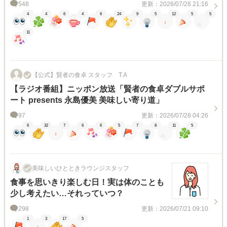
548
更新：2026/07/28 21:16
4
4
6
4
6
24
9
5
12
5
5
11
【公式】賢者の食卓 スタッフ T.A
【ラジオ番組】ニッポン放送「賢者の食卓ダブルサポ
ート presents 永島優美 美味しい寄り道」
97
更新：2026/07/28 04:26
6
32
7
6
6
5
7
8
11
5
美味しいひとときラウンジスタッフ
食事を思いきり楽しむ日！実は体のことも
少し考えたい…それっていつ？
298
更新：2026/07/21 09:10
1
3
17
5