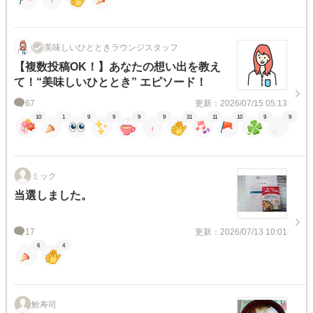
美味しいひとときラウンジスタッフ
【複数投稿OK！】あなたの想い出を教え
て！“美味しいひととき” エピソード！
67
更新：2026/07/15 05:13
10
1
9
9
9
9
31
11
10
9
9
ミック
当選しました。
17
更新：2026/07/13 10:01
6
4
鮒寿司