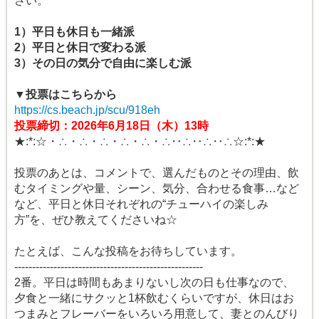
さい。
1）平日も休日も一緒派
2）平日と休日で変わる派
3）その日の気分で自由に楽しむ派
▼投票はこちらから
https://cs.beach.jp/scu/918eh
投票締切：2026年6月18日（木）13時
★:*:☆・∴・∴・∴・∴・∴・∴‥∴‥∴‥∴☆:*:★
投票のあとは、コメントで、選んだものとその理由、飲
むタイミングや量、シーン、気分、合わせる食事…など
など、平日と休日それぞれの“チューハイの楽しみ
方”を、ぜひ教えてくださいね☆
たとえば、こんな投稿をお待ちしています。
-----------------------------------------------------
2番。平日は時間もあまりないし次の日も仕事なので、
夕食と一緒にサクッと1杯飲むくらいですが、休日はお
つまみとフレーバーをいろいろ用意して、妻とのんびり