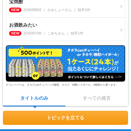
宝焼酎
2026/08/02
かみしょー
さん
拍手
2
件
お酒飲みたい
2026/07/30
こめち
さん
拍手
1
件
※フレーバーは、タカラcanチューハイ3種類、タカラ「焼酎ハイボール」4種類から選べます。
タイトルのみ
すべての発言
トピックを立てる