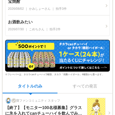
宝焼酎
2026/08/02
かみしょー
さん
拍手
3
件
お酒飲みたい
2026/07/30
こめち
さん
拍手
2
件
※フレーバーは、タカラcanチューハイ3種類、タカラ「焼酎ハイボール」4種類から選べます。
タイトルのみ
すべての発言
寶ファンコミュニティ スタッフ
【終了】【モニター100名様募集】グラス
に氷を入れてcanチューハイを飲んでみよ