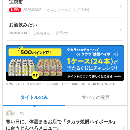
宝焼酎
2026/08/02
かみしょー
さん
拍手
3
件
お酒飲みたい
2026/07/30
こめち
さん
拍手
2
件
※フレーバーは、タカラcanチューハイ3種類、タカラ「焼酎ハイボール」4種類から選べます。
タイトルのみ
すべての発言
ALLEN
寒い日に、体温まるお店で「タカラ焼酎ハイボール」
に合うせんべろメニュー♪