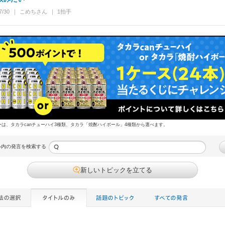
7/30
こめち
さん
1
拍手
ーは、タカラcanチューハイ3種類、タカラ「焼酎ハイボール」4種類から選べます。
ル内の発言を検索する
新しいトピックを立てる