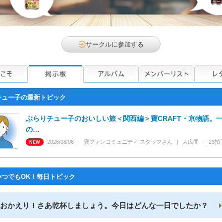
サークルに参加する
チュー子の最新トピック
ぶらりチュー子のおいしい旅＜関西編＞寶CRAFT・京物語。
の…
2026/08/06
寶ファンコミュニティ スタッフ
さん
大広間
23
拍
いつでもOK！毎日トピック
おかえり！さあ乾杯しましょう。今日はどんな一日でしたか？