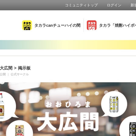
コミュニティトップ
ログイン
新
タカラcanチューハイの間
タカラ「焼酎ハイボ
大広間
>
掲示板
公開
｜
公式サークル