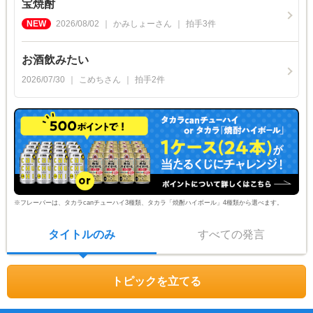
宝焼酎
2026/08/02
かみしょー
さん
拍手
3
件
お酒飲みたい
2026/07/30
こめち
さん
拍手
2
件
※フレーバーは、タカラcanチューハイ3種類、タカラ「焼酎ハイボール」4種類から選べます。
タイトルのみ
すべての発言
トピックを立てる