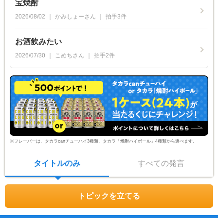
宝焼酎
2026/08/02
かみしょー
さん
拍手
3
件
お酒飲みたい
2026/07/30
こめち
さん
拍手
2
件
※フレーバーは、タカラcanチューハイ3種類、タカラ「焼酎ハイボール」4種類から選べます。
タイトルのみ
すべての発言
トピックを立てる