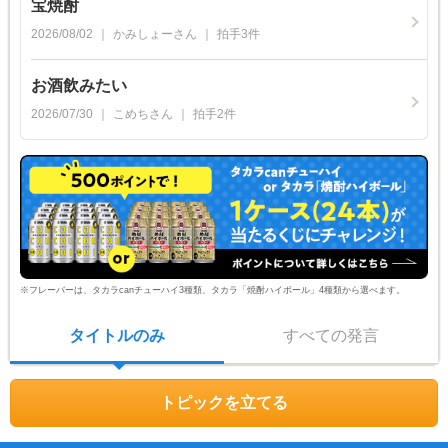
宝焼酎
2026/08/02
かみしょー
さん
拍手
3
件
お酒飲みたい
2026/07/30
こめち
さん
拍手
2
件
※フレーバーは、タカラcanチューハイ3種類、タカラ「焼酎ハイボール」4種類から選べます。
タイトルのみ
すべての発言
トピックを立てる