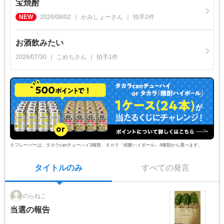
宝焼酎
2026/08/02
かみしょー
さん
拍手
2
件
お酒飲みたい
2026/07/30
こめち
さん
拍手
1
件
※フレーバーは、タカラcanチューハイ3種類、タカラ「焼酎ハイボール」4種類から選べます。
タイトルのみ
すべての発言
のらねこ
当選の報告