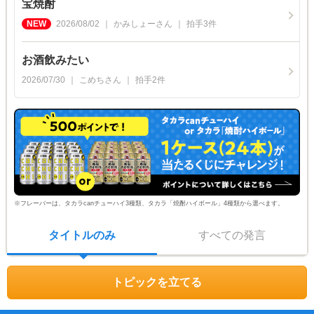
宝焼酎
2026/08/02
かみしょー
さん
拍手
3
件
お酒飲みたい
2026/07/30
こめち
さん
拍手
2
件
※フレーバーは、タカラcanチューハイ3種類、タカラ「焼酎ハイボール」4種類から選べます。
タイトルのみ
すべての発言
トピックを立てる