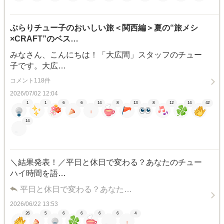
ぶらりチュー子のおいしい旅＜関西編＞夏の“旅メシ
×CRAFT”のベス…
みなさん、こんにちは！「大広間」スタッフのチュー
子です。大広…
コメント118件
2026/07/02 12:04
1
1
6
6
14
8
13
8
12
14
42
14
＼結果発表！／平日と休日で変わる？あなたのチュー
ハイ時間を語…
平日と休日で変わる？あなた…
2026/06/22 13:53
26
5
6
6
6
6
4