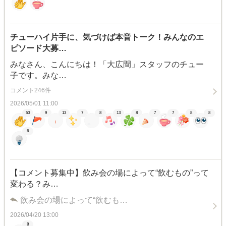
チューハイ片手に、気づけば本音トーク！みんなのエ
ピソード大募…
みなさん、こんにちは！「大広間」スタッフのチュー
子です。みな…
コメント246件
2026/05/01 11:00
50
9
13
7
8
13
8
7
7
8
8
6
【コメント募集中】飲み会の場によって“飲むもの”って
変わる？み…
飲み会の場によって“飲むも…
2026/04/20 13:00
8