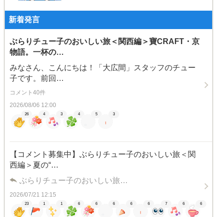
新着発言
ぶらりチュー子のおいしい旅＜関西編＞寶CRAFT・京
物語。一杯の…
みなさん、こんにちは！「大広間」スタッフのチュー
子です。前回…
コメント40件
2026/08/06 12:00
26
4
3
4
5
3
【コメント募集中】ぶらりチュー子のおいしい旅＜関
西編＞夏の“…
ぶらりチュー子のおいしい旅…
2026/07/21 12:15
23
1
1
6
6
6
6
6
7
6
6