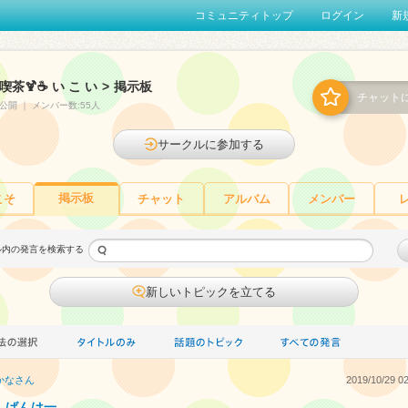
コミュニティトップ
ログイン
新
喫茶🍹☕ い こ い
>
掲示板
チャット
公開
｜
メンバー数:55人
サークルに参加する
掲示板
こそ
チャット
アルバム
メンバー
ル内の発言を検索する
新しいトピックを立てる
かな
さん
2019/10/29 02
んばんは一