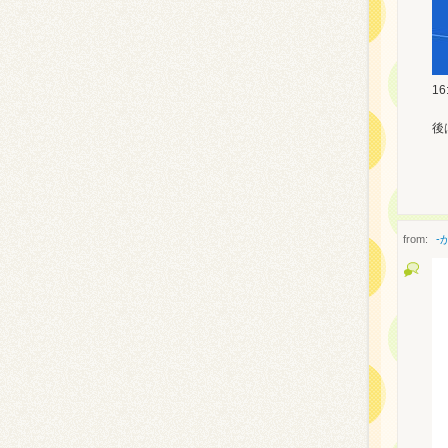
1
後
from:
-