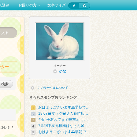
A
規登録
お困りの方へ
文字サイズ
に入る
オーナー
レター
かな
検索
このサークルについて
きもちスタンプ数ランキング
おはようございます🌄早朝で…
18:07🍔マック🍔ＪＡ花苗店…
台所.子君ねてます軽布.かけ…
7:55🀄️中泰元様🌺はなさん🏵…
:34:45
︙
おはようございます🌄早朝で…