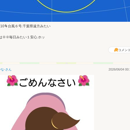
6:10🌀台風６号.千葉県遠方みたい
は🌞🌞毎日みたい１安心.ホッ
コメン
かな-
さん
2026/06/04 00: