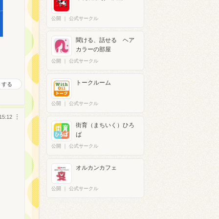
公開
｜
公式サークル
聞ける、話せる ヘア
カラーの部屋
公開
｜
公式サークル
トークルーム
トする
公開
｜
公式サークル
15:12
︙
街育（まちいく）ひろ
ば
公開
｜
公式サークル
オルカンカフェ
公開
｜
公式サークル