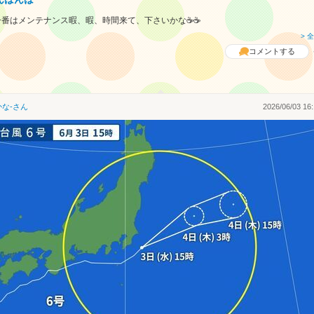
一番はメンテナンス暇、暇、時間来て、下さいかな☕☕
> 
コメントする
かな-
さん
2026/06/03 16: